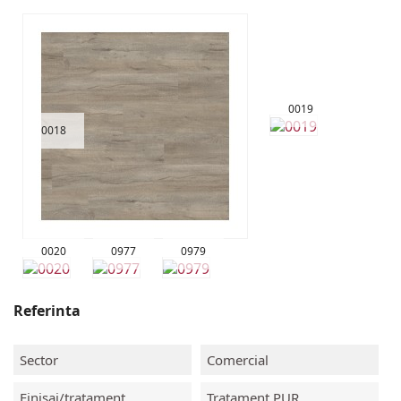
0019
0018
0020
0977
0979
Referinta
Sector
Comercial
Finisaj/tratament
Tratament PUR