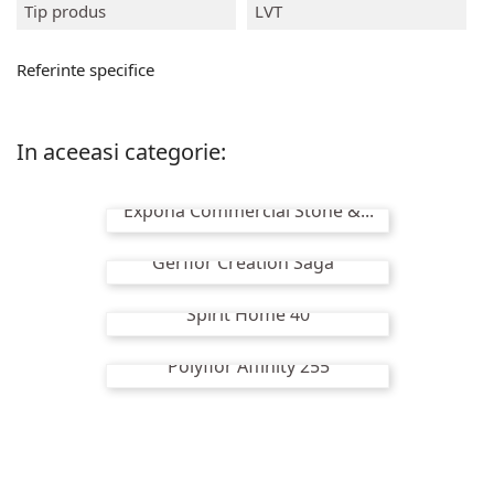
Tip produs
LVT
Referinte specifice
In aceeasi categorie:
Expona Commercial Stone &...
Gerflor Creation Saga ²
Spirit Home 40
Polyflor Affinity 255