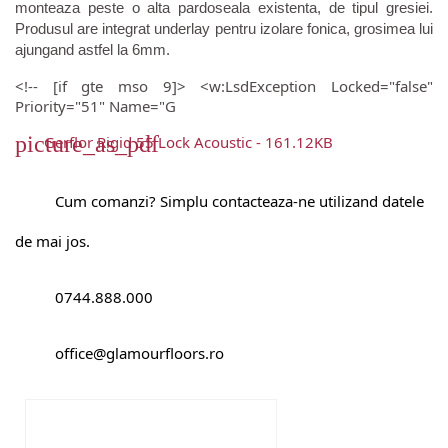
monteaza peste o alta pardoseala existenta, de tipul gresiei.
Produsul are integrat underlay pentru izolare fonica, grosimea lui
ajungand astfel la 6mm.
<!-- [if gte mso 9]> <w:LsdException Locked="false"
Priority="51" Name="G
picture_as_pdf
Gerflor Rigid 55 Lock Acoustic - 161.12KB
Cum comanzi? Simplu contacteaza-ne utilizand datele
de mai jos.
0744.888.000
office@glamourfloors.ro