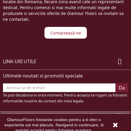
locatie din Romania, fiecare zona avand cate un reprezentant
dedicat. Pentru comenzi si mai multe informatii legate de
produsele si serviciile oferite de Glamour Floors va invitam sa
ne contactati.
Contactează-ne

LINK-URI UTILE
Ultimele noutati si promotii speciale
Te poti dezabona in orice moment. Pentru aceasta te rugam sa folosesti
informatiile noastre de contact din nota legala.
Facebook
YouTube
In
GlamourFloors foloseste
cookies
pentru a-ti oferi o
experienta cat mai placuta. Navigand in continuare, iti
© 2026 - Design by atMari
exprimi acordul pentru folosirea acestora.