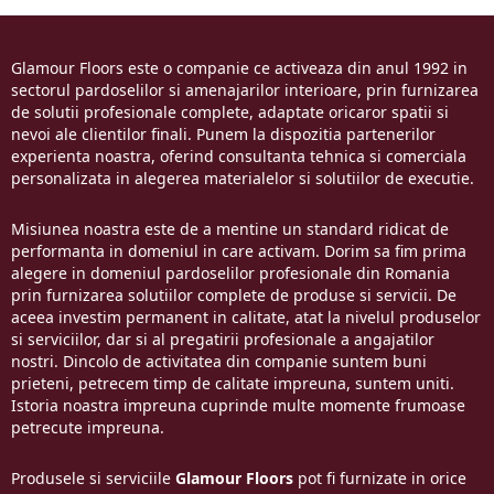
Glamour Floors este o companie ce activeaza din anul 1992 in
sectorul pardoselilor si amenajarilor interioare, prin furnizarea
de solutii profesionale complete, adaptate oricaror spatii si
nevoi ale clientilor finali. Punem la dispozitia partenerilor
experienta noastra, oferind consultanta tehnica si comerciala
personalizata in alegerea materialelor si solutiilor de executie.
Misiunea noastra este de a mentine un standard ridicat de
performanta in domeniul in care activam. Dorim sa fim prima
alegere in domeniul pardoselilor profesionale din Romania
prin furnizarea solutiilor complete de produse si servicii. De
aceea investim permanent in calitate, atat la nivelul produselor
si serviciilor, dar si al pregatirii profesionale a angajatilor
nostri. Dincolo de activitatea din companie suntem buni
prieteni, petrecem timp de calitate impreuna, suntem uniti.
Istoria noastra impreuna cuprinde multe momente frumoase
petrecute impreuna.
Produsele si serviciile
Glamour Floors
pot fi furnizate in orice