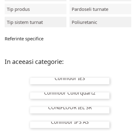
Tip produs
Pardoseli turnate
Tip sistem turnat
Poliuretanic
Referinte specifice
In aceeasi categorie:
Conifloor IES
Conifloor Colorquartz
CONIFLOOR IEL SR
Conifloor IPS AS