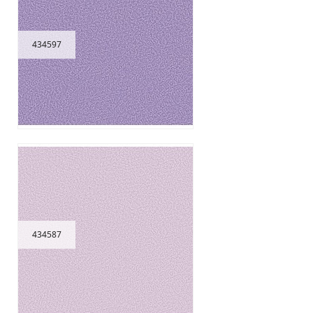
434597
434587