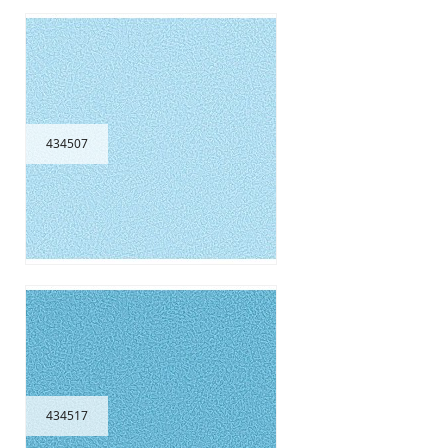
434507
434517