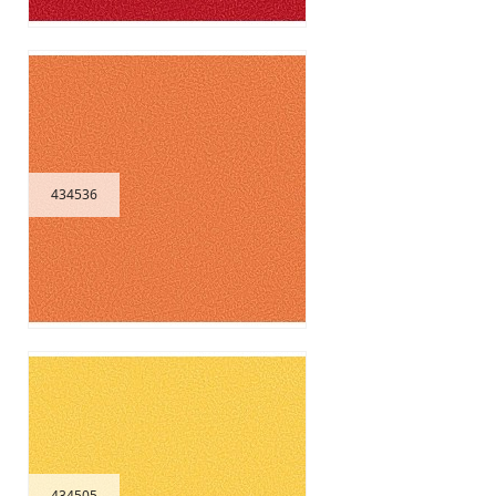
434536
434505