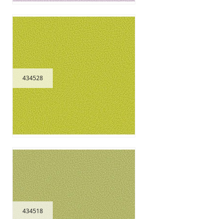
434528
434518