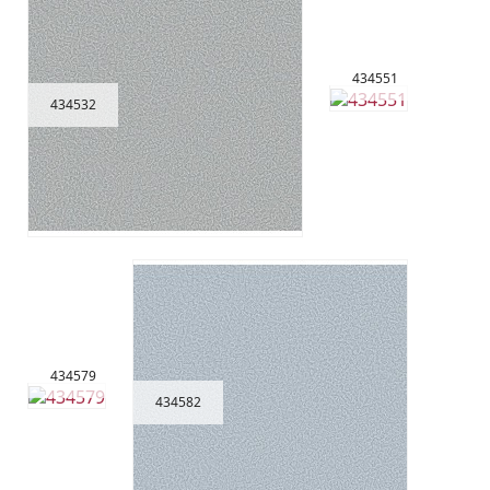
434551
434532
434579
434582