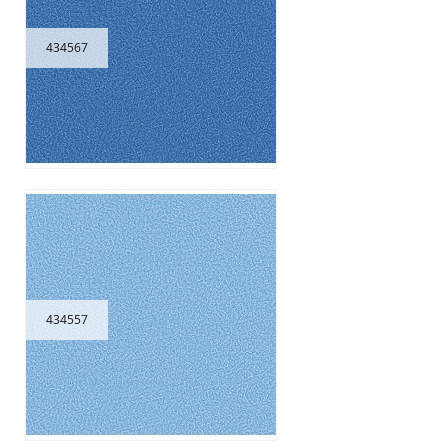
434567
434557