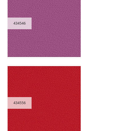
434546
434556