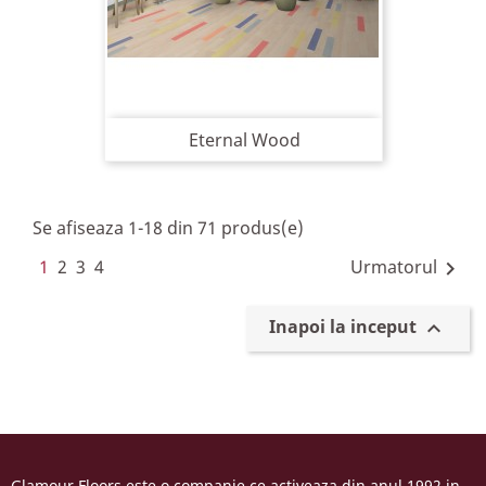
Eternal Wood
Se afiseaza 1-18 din 71 produs(e)
1
2
3
4
Urmatorul

Inapoi la inceput

Glamour Floors este o companie ce activeaza din anul 1992 in