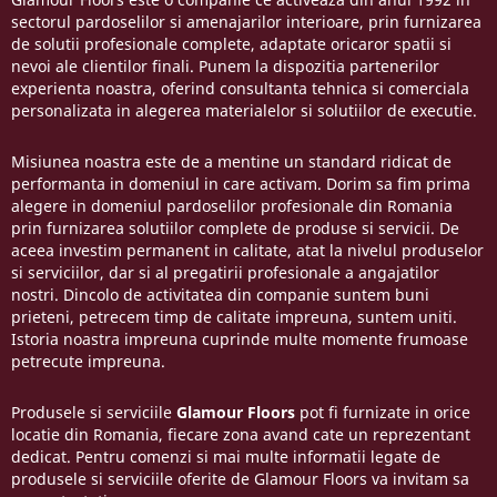
sectorul pardoselilor si amenajarilor interioare, prin furnizarea
de solutii profesionale complete, adaptate oricaror spatii si
nevoi ale clientilor finali. Punem la dispozitia partenerilor
experienta noastra, oferind consultanta tehnica si comerciala
personalizata in alegerea materialelor si solutiilor de executie.
Misiunea noastra este de a mentine un standard ridicat de
performanta in domeniul in care activam. Dorim sa fim prima
alegere in domeniul pardoselilor profesionale din Romania
prin furnizarea solutiilor complete de produse si servicii. De
aceea investim permanent in calitate, atat la nivelul produselor
si serviciilor, dar si al pregatirii profesionale a angajatilor
nostri. Dincolo de activitatea din companie suntem buni
prieteni, petrecem timp de calitate impreuna, suntem uniti.
Istoria noastra impreuna cuprinde multe momente frumoase
petrecute impreuna.
Produsele si serviciile
Glamour Floors
pot fi furnizate in orice
locatie din Romania, fiecare zona avand cate un reprezentant
dedicat. Pentru comenzi si mai multe informatii legate de
produsele si serviciile oferite de Glamour Floors va invitam sa